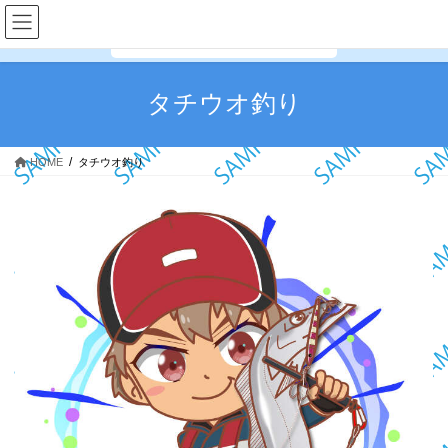
コ
ナ
フィッシング・ギア
ン
ビ
テ
ゲ
ン
ー
ツ
シ
タチウオ釣り
へ
ョ
ス
ン
キ
に
HOME
タチウオ釣り
ッ
移
プ
動