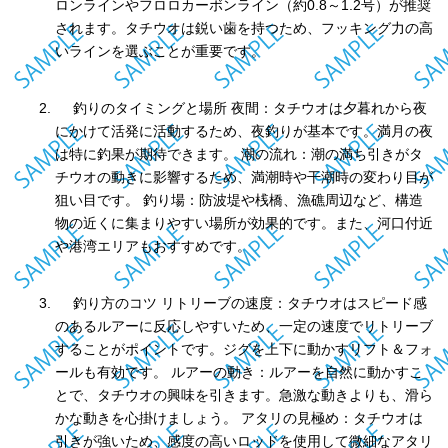
ロンラインやフロロカーボンライン（約0.8～1.2号）が推奨
されます。タチウオは鋭い歯を持つため、フッキング力の高
いラインを選ぶことが重要です。
釣りのタイミングと場所 夜間：タチウオは夕暮れから夜
にかけて活発に活動するため、夜釣りが基本です。満月の夜
は特に釣果が期待できます。 潮の流れ：潮の満ち引きがタ
チウオの動きに影響するため、満潮時や干潮時の変わり目が
狙い目です。 釣り場：防波堤や桟橋、漁礁周辺など、構造
物の近くに集まりやすい場所が効果的です。また、河口付近
や港湾エリアもおすすめです。
釣り方のコツ リトリーブの速度：タチウオはスピード感
のあるルアーに反応しやすいため、一定の速度でリトリーブ
することがポイントです。ジグを上下に動かすリフト＆フォ
ールも有効です。 ルアーの動き：ルアーを自然に動かすこ
とで、タチウオの興味を引きます。急激な動きよりも、滑ら
かな動きを心掛けましょう。 アタリの見極め：タチウオは
引きが強いため、感度の高いロッドを使用して微細なアタリ