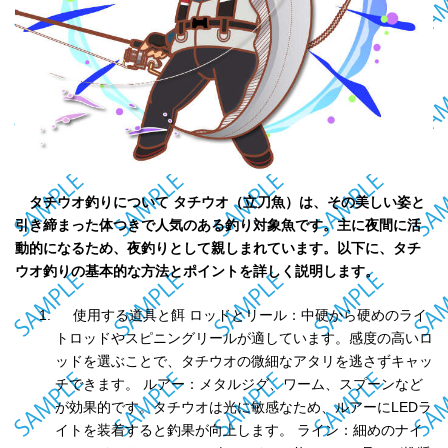
タチウオ釣りについて タチウオ（立刀魚）は、その美しい姿と
引き締まった体つきで人気のある釣り対象魚です。主に夜間に活
動的になるため、夜釣りとして親しまれています。以下に、タチ
ウオ釣りの基本的な方法とポイントを詳しく説明します。
使用する道具と餌 ロッドとリール：中硬から硬めのライ
トロッドやスピニングリールが適しています。感度の高いロ
ッドを選ぶことで、タチウオの微細なアタリを逃さずキャッ
チできます。 ルアー：メタルジグ、ワーム、スプーンなど
が効果的です。タチウオは光に敏感なため、ルアーにLEDラ
イトを装着すると釣果が向上します。 ライン：細めのナイ